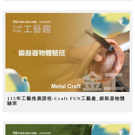
115年工藝推廣課程-Craft FUN工藝趣_鍛敲器物體
驗班