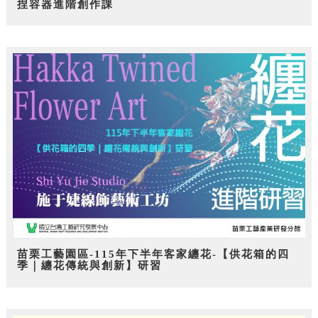
捏容器進階創作課
苗栗工藝園區-115年下半年客家纏花-【供花箱的四
季｜纏花傳統與創新】研習