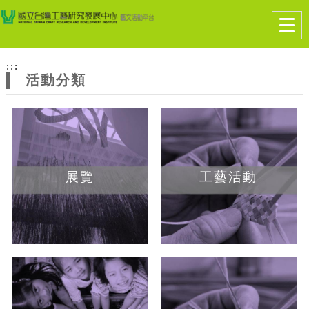
跳到主要內容
網站導覽
Togg
navig
網
:::
站
活動分類
主
題
展覽
工藝活動