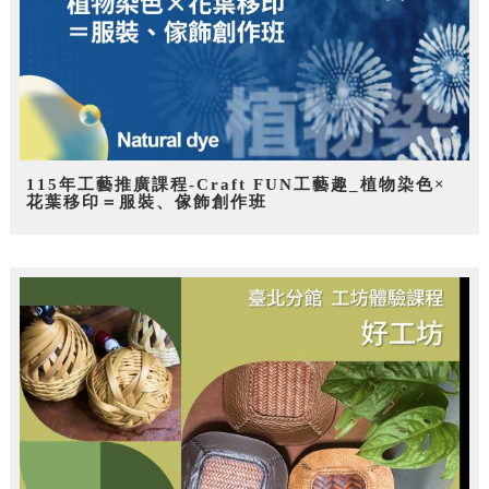
115年工藝推廣課程-Craft FUN工藝趣_植物染色×
花葉移印＝服裝、傢飾創作班