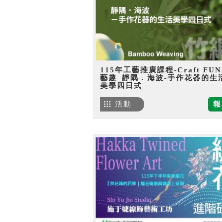
115年工藝推廣課程-Craft FU
藝趣_靜隅．海波-手作花器的生
美學四日式
活動
報