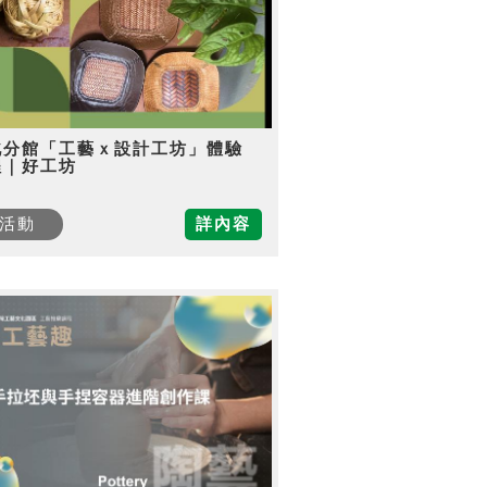
北分館「工藝ｘ設計工坊」體驗
程｜好工坊
活動
詳內容