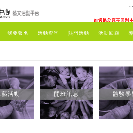
::
如切換分頁再回到本
我要報名
活動查詢
熱門活動
活動回顧
工藝活動
開班訊息
體驗學