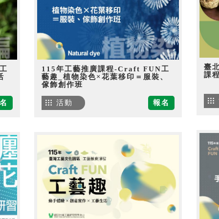
臺
N工
115年工藝推廣課程-Craft FUN工
課
活
藝趣_植物染色×花葉移印＝服裝、
傢飾創作班
名
活動
報名