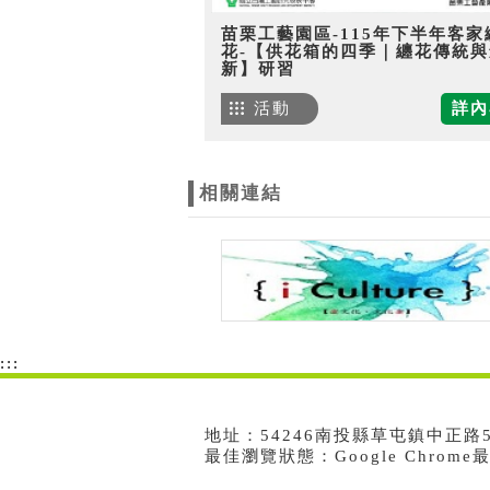
苗栗工藝園區-115年下半年客家
花-【供花箱的四季｜纏花傳統與
新】研習
活動
詳內
相關連結
:::
地址：54246南投縣草屯鎮中正路573號
最佳瀏覽狀態：Google Chrom