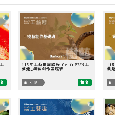
N工
115年工藝推廣課程-Craft FUN工
11
藝趣_樹藝創作基礎班
藝
名
活動
報名