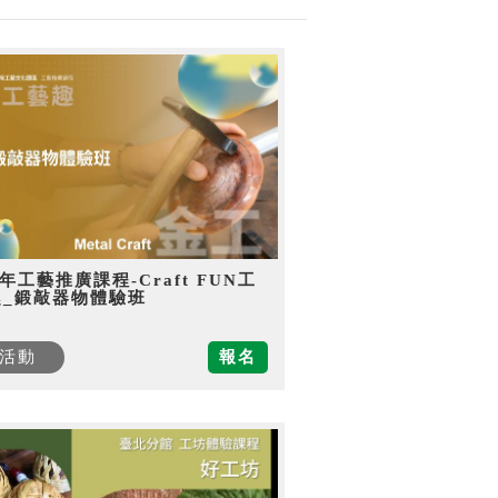
5年工藝推廣課程-Craft FUN工
趣_鍛敲器物體驗班
活動
報名