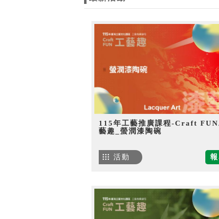
115年工藝推廣課程-Craft FU
藝趣_螢潤漆陶碗
活動
報