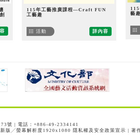
11
纏
115年工藝推廣課程—Craft FUN
藝
創
工藝趣
容
活動
詳內容
 | 電話：+886-49-2334141
e最新版╱螢幕解析度1920x1080 隱私權及安全政策宣示 | 