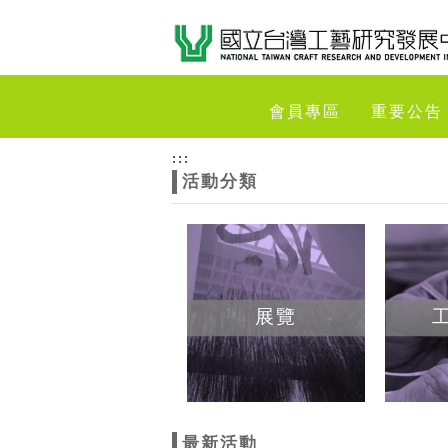
跳到主要內容
網站導覽
網
會員專區
重要公告
站
:::
活動分類
主
題
展覽
最新活動