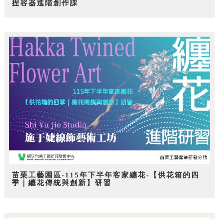
捏容器進階創作課
苗栗工藝園區-115年下半年客家纏花-【供花箱的四
季｜纏花傳統與創新】研習