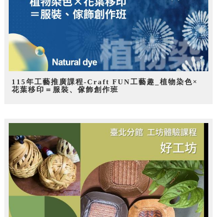
115年工藝推廣課程-Craft FUN工藝趣_植物染色×
花葉移印＝服裝、傢飾創作班