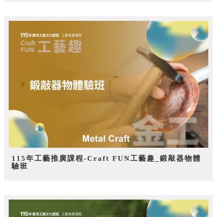
115年工藝推廣課程-Craft FUN工藝趣_鍛敲器物體
驗班