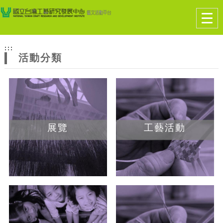
跳到主要內容
網站導覽
Togg
navig
網
:::
站
活動分類
主
題
展覽
工藝活動