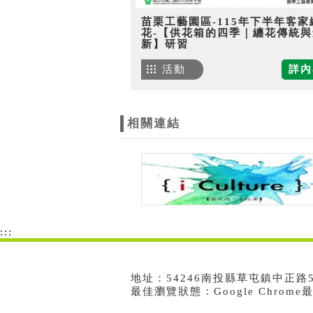
苗栗工藝園區-115年下半年客家
花-【供花箱的四季｜纏花傳統與
新】研習
活動
詳內
相關連結
:::
地址：54246南投縣草屯鎮中正路573號
最佳瀏覽狀態：Google Chrom