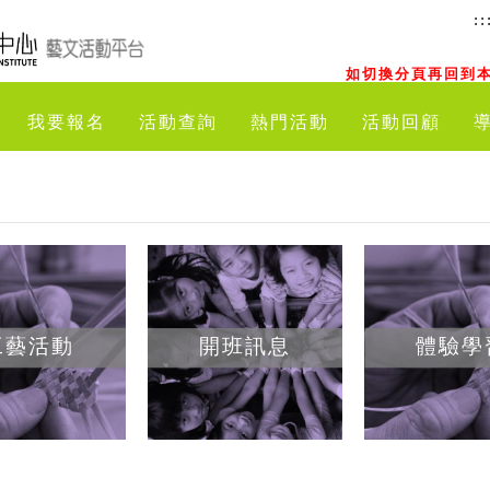
::
如切換分頁再回到本
我要報名
活動查詢
熱門活動
活動回顧
工藝活動
開班訊息
體驗學