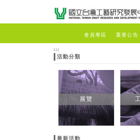
跳到主要內容
網站導覽
網
會員專區
重要公告
站
:::
活動分類
主
題
展覽
最新活動