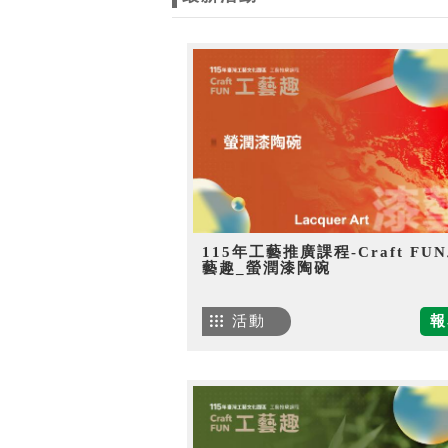
115年工藝推廣課程-Craft FU
藝趣_螢潤漆陶碗
活動
報