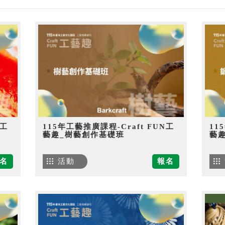
N工
115年工藝推廣課程-Craft FUN工
11
藝趣_樹藝創作基礎班
藝
名
活動
報名