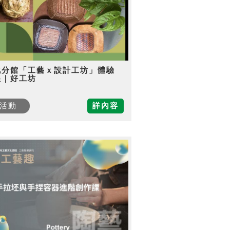
北分館「工藝ｘ設計工坊」體驗
程｜好工坊
活動
詳內容