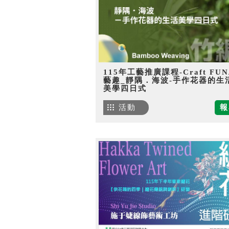
115年工藝推廣課程-Craft FU
藝趣_靜隅．海波-手作花器的生
美學四日式
活動
報