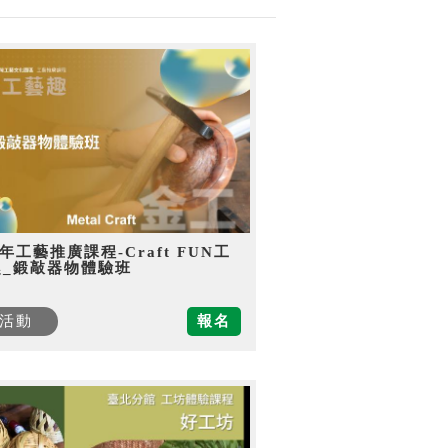
5年工藝推廣課程-Craft FUN工
趣_鍛敲器物體驗班
活動
報名