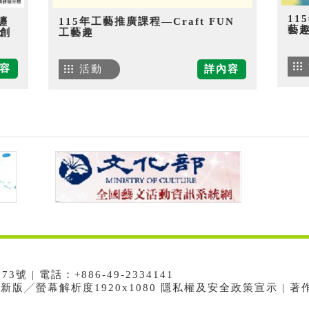
11
纏
115年工藝推廣課程—Craft FUN
藝
創
工藝趣
容
活動
詳內容
 | 電話：+886-49-2334141
e最新版╱螢幕解析度1920x1080 隱私權及安全政策宣示 | 