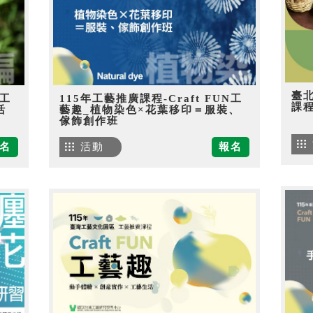
臺
N工
115年工藝推廣課程-Craft FUN工
課
活
藝趣_植物染色×花葉移印＝服裝、
傢飾創作班
名
活動
報名