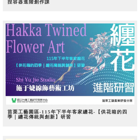
捏容器進階創作課
苗栗工藝園區-115年下半年客家纏花-【供花箱的四
季｜纏花傳統與創新】研習