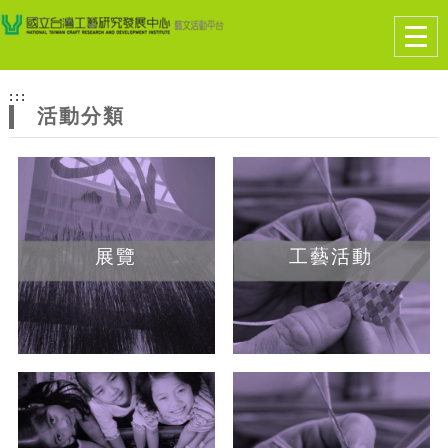
跳到主要內容
網站導覽
Togg
navig
網
:::
站
活動分類
主
題
展覽
工藝活動