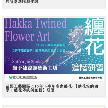
捏容器進階創作課
苗栗工藝園區-115年下半年客家纏花-【供花箱的四
季｜纏花傳統與創新】研習