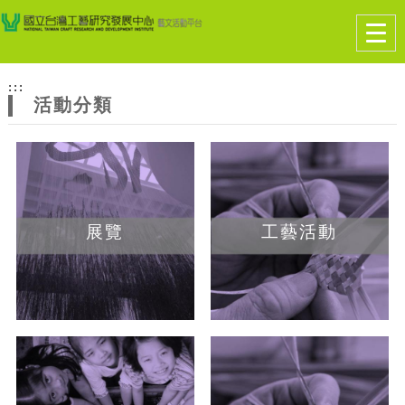
跳到主要內容
網站導覽
Togg
navig
網
:::
站
活動分類
主
題
展覽
工藝活動