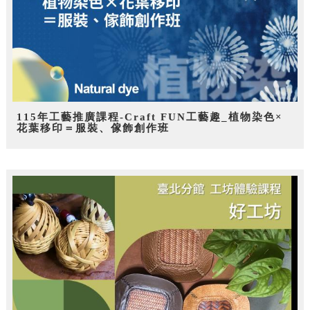
115年工藝推廣課程-Craft FUN工藝趣_植物染色×
花葉移印＝服裝、傢飾創作班