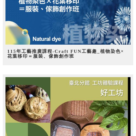
115年工藝推廣課程-Craft FUN工藝趣_植物染色×
花葉移印＝服裝、傢飾創作班