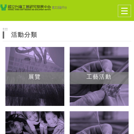
跳到主要內容
網站導覽
Togg
navig
網
:::
站
活動分類
主
題
展覽
工藝活動