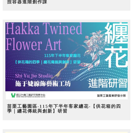
捏容器進階創作課
苗栗工藝園區-115年下半年客家纏花-【供花箱的四
季｜纏花傳統與創新】研習