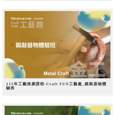
115年工藝推廣課程-Craft FUN工藝趣_鍛敲器物體
驗班