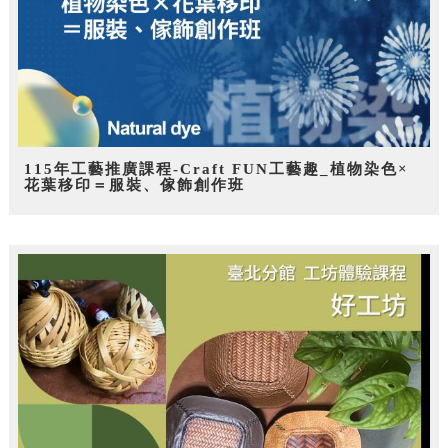
115年工藝推廣課程-Craft FUN工藝趣_植物染色×
花葉移印＝服裝、傢飾創作班