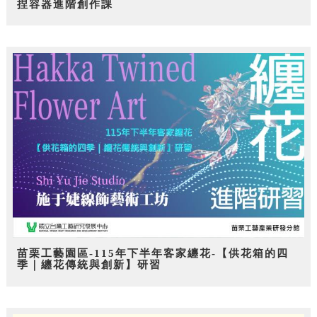
捏容器進階創作課
苗栗工藝園區-115年下半年客家纏花-【供花箱的四
季｜纏花傳統與創新】研習