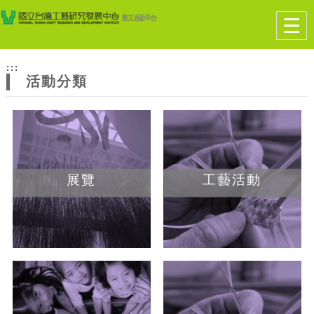
跳到主要內容
網站導覽
Togg
navig
網
:::
站
活動分類
主
題
展覽
工藝活動