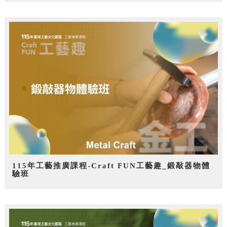
115年工藝推廣課程-Craft FUN工藝趣_鍛敲器物體
驗班