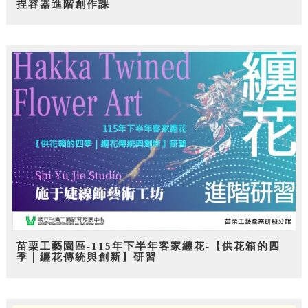
捏容器進階創作課
苗栗工藝園區-115年下半年客家纏花-【供花箱的四
季｜纏花傳統與創新】研習