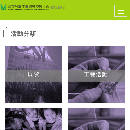
跳到主要內容
網站導覽
Togg
navig
網
:::
站
活動分類
主
題
展覽
工藝活動