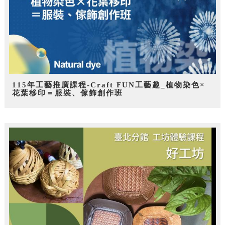
115年工藝推廣課程-Craft FUN工藝趣_植物染色×
花葉移印＝服裝、傢飾創作班