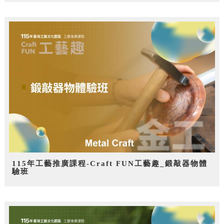
115年工藝推廣課程-Craft FUN工藝趣_鍛敲器物體
驗班