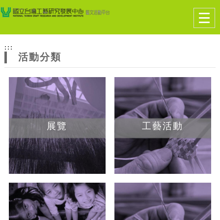
跳到主要內容
網站導覽
Togg
navig
網
:::
站
活動分類
主
題
展覽
工藝活動