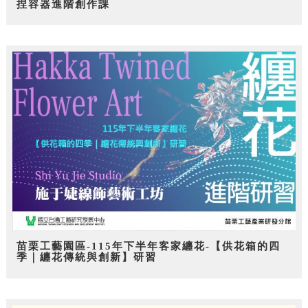
捏容器進階創作課
苗栗工藝園區-115年下半年客家纏花-【供花箱的四
季｜纏花傳統與創新】研習