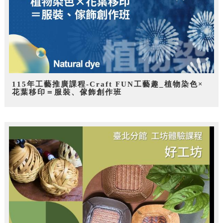
115年工藝推廣課程-Craft FUN工藝趣_植物染色×
花葉移印＝服裝、傢飾創作班