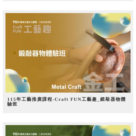
115年工藝推廣課程-Craft FUN工藝趣_鍛敲器物體
驗班