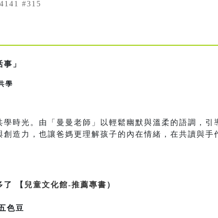
4141 #315
活事」
子共學
共學時光。由「曼曼老師」以輕鬆幽默與溫柔的語調，引
與創造力，也讓爸媽更理解孩子的內在情緒，在共讀與手
多了 【
兒童文化館-推薦專書
）
/五色豆