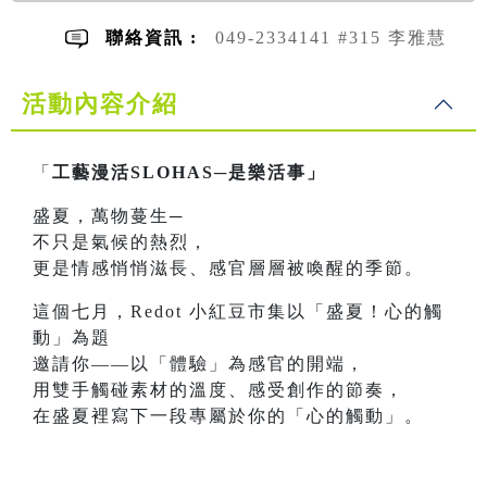
聯絡資訊 :
049-2334141 #315 李雅慧
活動內容介紹
「
工藝漫活SLOHAS─是樂活事」
盛夏，萬物蔓生─
不只是氣候的熱烈，
更是情感悄悄滋長、感官層層被喚醒的季節。
這個七月，Redot 小紅豆市集以「盛夏！心的觸
動」為題
邀請你——以「體驗」為感官的開端，
用雙手觸碰素材的溫度、感受創作的節奏，
在盛夏裡寫下一段專屬於你的「心的觸動」。