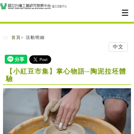
跳到主要內容
網站導覽
:::
首頁
> 活動明細
中文
【小紅豆市集】掌心物語─陶泥拉坯體
驗