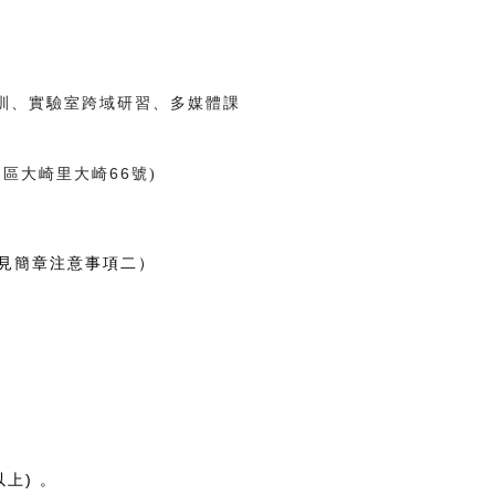
訓、實驗室跨域研習、多媒體課
區大崎里大崎66號
)
，詳見簡章注意事項二）
。
上) 。