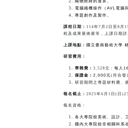
織物經緯的運算
。
電腦織機操作（AVL電腦與w
專題創作及製作
。
課程日期：
114年7月2日至8月
程及成果展佈展等，
上課日期詳
國立臺南藝術大學 
上課地點：
研習費用：
：
每人1
學雜費
3,528元：
保證金：
2,000元
(符合
研習期間之專題材料費、
報名截止：
2025年6月1日(日)2
報名資格：
各大專院校美術、設計、
國內大專院校非相關科系在