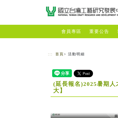
跳到主要內容
網站導覽
會員專區
重要公告
:::
首頁
> 活動明細
(延長報名)2025暑
大】