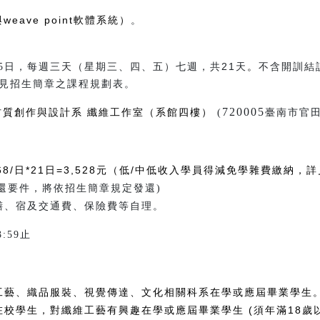
eave point軟體系統）
。
每週三天（星期三、四、五）七週，共21天
。
不含開訓結
15日，
見招生簡章之課程規劃表。
720005
材質創作與設計系 纖維工作室（系館四樓）
臺南市官田
(
68/日*21日=3,528元（低/中低收入學員得減免學雜費繳納
發還要件，將依招生簡章規定發還)
膳、宿及交通費、保險費等自理。
3:59止
工藝、織品服裝、視覺傳達、文化相關科系在學或應屆畢業學生
校學生，對纖維工藝有興趣在學或應屆畢業學生 (須年滿18歲以