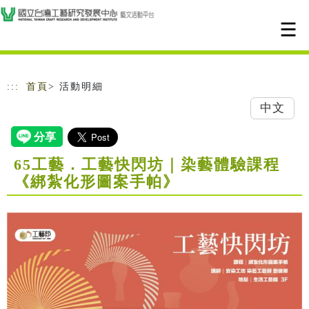
跳到主要內容
網站導覽
:::
首頁
> 活動明細
中文
65工藝．工藝快閃坊｜染藝體驗課程
《綁紮化形圖案手帕》