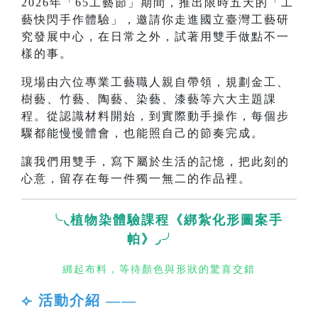
2026年「65工藝節」期間，推出限時五天的「工
藝快閃手作體驗」，邀請你走進國立臺灣工藝研
究發展中心，在日常之外，試著用雙手做點不一
樣的事。
現場由六位專業工藝職人親自帶領，規劃金工、
樹藝、竹藝、陶藝、染藝、漆藝等六大主題課
程。從認識材料開始，到實際動手操作，每個步
驟都能慢慢體會，也能照自己的節奏完成。
讓我們用雙手，寫下屬於生活的記憶，把此刻的
心意，留存在每一件獨一無二的作品裡。
╰◟植物染體驗課程《綁紮化形圖案手
帕》◞╯
綁起布料，等待顏色與形狀的驚喜交錯
⟣ 活動介紹 ——