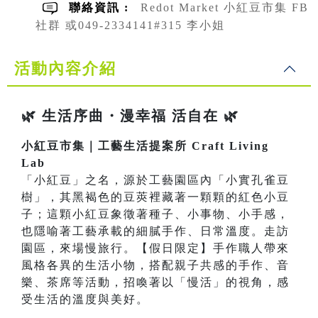
聯絡資訊 :
Redot Market 小紅豆市集 FB
社群 或049-2334141#315 李小姐
活動內容介紹
🌿 生活序曲・漫幸福 活自在 🌿
小紅豆市集｜工藝生活提案所 Craft Living
Lab
「小紅豆」之名，源於工藝園區內「小實孔雀豆
樹」，其黑褐色的豆莢裡藏著一顆顆的紅色小豆
子；這顆小紅豆象徵著種子、小事物、小手感，
也隱喻著工藝承載的細膩手作、日常溫度。走訪
園區，來場慢旅行。【假日限定】手作職人帶來
風格各異的生活小物，搭配親子共感的手作、音
樂、茶席等活動，招喚著以「慢活」的視角，感
受生活的溫度與美好。