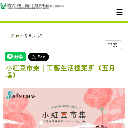
跳到主要內容
網站導覽
:::
首頁
> 活動明細
中文
小紅豆市集｜工藝生活提案所《五月
場》