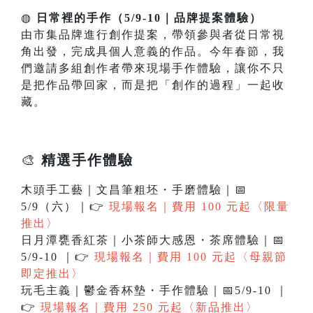
◍
日常裡的手作（5/9-10｜品牌提案體驗）
由市集品牌進行創作提案，帶領參與者從日常視
角出發，完成具個人意義的作品。今年春節，我
們邀請多組創作者帶來現場手作體驗，讓你不只
是把作品帶回家，而是把「創作的過程」一起收
藏。
🎨
精選手作體驗
木頭手工藝｜文昌筆粗坯・手磨體驗｜📅
5/9（六）｜👉
現場報名｜費用 100 元起〈限量
推出〉
日月潭甕香紅茶｜小茶師大感恩・茶席體驗｜📅
5/9-10 ｜👉
現場報名｜費用 100 元起〈母親節
即定推出〉
玩毛主義｜鬱金香杯墊・手作體驗｜📅5/9-10 ｜
👉
現場報名｜費用 250 元起〈新品推出〉