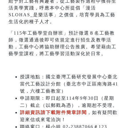
給予對工藝有興趣者，從工藝製作過程中獲得生
活美學實踐，呼應本中心所提倡「漫活
SLOHAS_是樂活事」之價值，培育學員為工藝
生活化的種子人才。
「115年工藝學堂自辦班」預計徵選８名工藝教
師，徵選通過後即可依規定進行招生及教學活
動，工藝中心將協助辦理公告推廣。希望藉由工
藝學堂課程，將工藝學習活動深化於日常。
授課地點：國立臺灣工藝研究發展中心臺北
當代工藝設計分館（臺北市中正區南海路41
號，六樓工藝教室）
申請期限：即日起至114年9年30日（星期
二）截止（以郵戳為憑），逾期恕不受理。
詳細資訊請下載附件簡章詳閱
，如有疑問歡
迎來信或來電洽詢！
聯絡窗口：楊小姐 02-23887066＃123