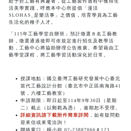
給予對工藝有興趣者，從工藝製作過程中獲得生
活美學實踐，呼應本中心所提倡「漫活
SLOHAS_是樂活事」之價值，培育學員為工藝
生活化的種子人才。
「115年工藝學堂自辦班」預計徵選８名工藝教
師，徵選通過後即可依規定進行招生及教學活
動，工藝中心將協助辦理公告推廣。希望藉由工
藝學堂課程，將工藝學習活動深化於日常。
授課地點：國立臺灣工藝研究發展中心臺北
當代工藝設計分館（臺北市中正區南海路41
號，六樓工藝教室）
申請期限：即日起至114年9年30日（星期
二）截止（以郵戳為憑），逾期恕不受理。
詳細資訊請下載附件簡章詳閱
，如有疑問歡
迎來信或來電洽詢！
聯絡窗口：楊小姐 02-23887066＃123