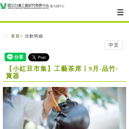
跳到主要內容
網站導覽
:::
首頁
> 活動明細
中文
【小紅豆市集】工藝茶席〡9月-品竹‧
賞器