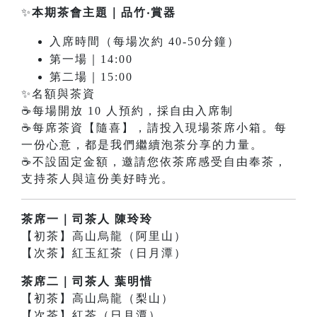
✨
本期茶會主題｜
品竹‧賞器
入席時間（每場次約 40-50分鐘）
第一場｜14:00
第二場｜15:00
✨名額與茶資
☕每場開放 10 人預約，採自由入席制
☕每席茶資【隨喜】，請投入現場茶席小箱。每
一份心意，都是我們繼續泡茶分享的力量。
☕不設固定金額，邀請您依茶席感受自由奉茶，
支持茶人與這份美好時光。
茶席一｜司茶人 陳玲玲
【初茶】高山烏龍（阿里山）
【次茶】紅玉紅茶（日月潭）
茶席二｜司茶人 葉明惜
【初茶】高山烏龍（梨山）
【次茶】紅茶（日月潭）