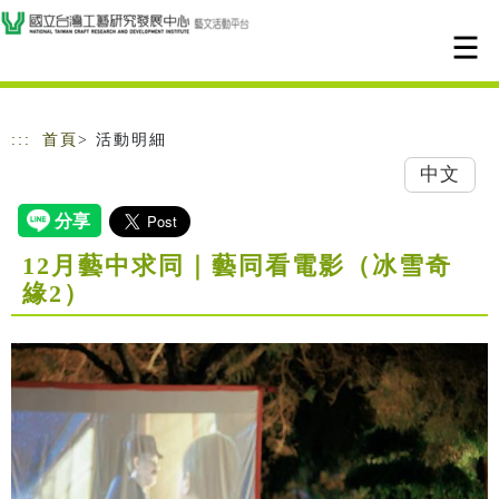
跳到主要內容
網站導覽
:::
首頁
> 活動明細
中文
12月藝中求同｜藝同看電影（冰雪奇
緣2）