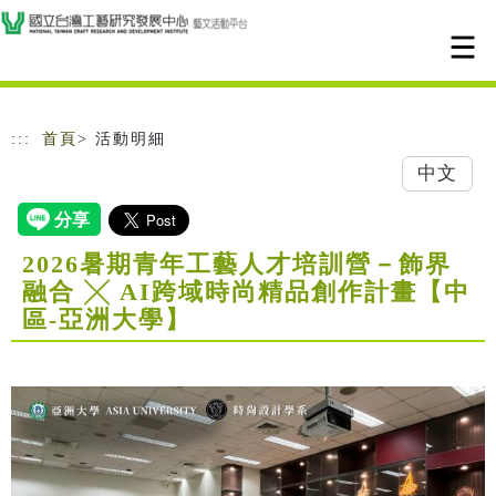
跳到主要內容
網站導覽
:::
首頁
> 活動明細
中文
2026暑期青年工藝人才培訓營－飾界
融合 ╳ AI跨域時尚精品創作計畫【中
區-亞洲大學】