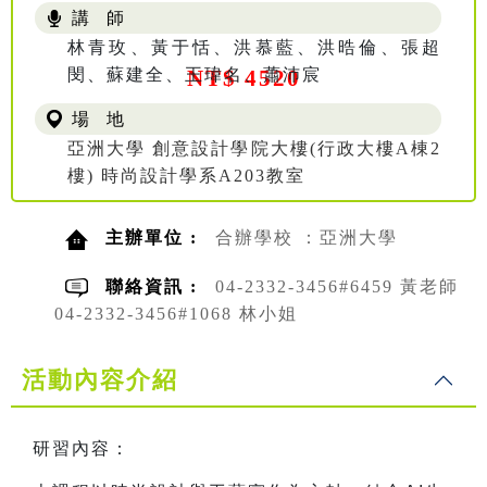
講 師
林青玫、黃于恬、洪慕藍、洪晧倫、張超
閔、蘇建全、王瑋名、蕭沛宸
NT$ 4520
場 地
亞洲大學 創意設計學院大樓(行政大樓A棟2
樓) 時尚設計學系A203教室
主辦單位 :
合辦學校 ：亞洲大學
聯絡資訊 :
04-2332-3456#6459 黃老師
04-2332-3456#1068 林小姐
活動內容介紹
研習內容：