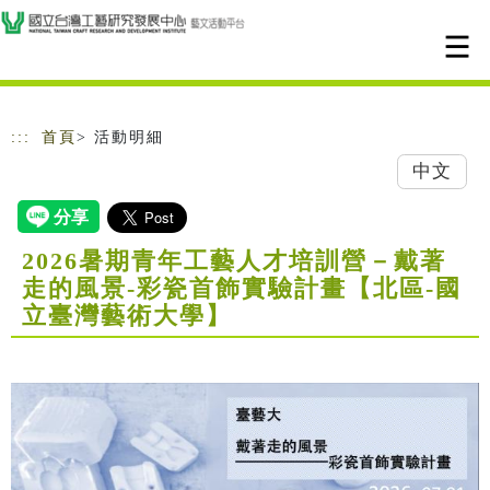
跳到主要內容
網站導覽
:::
首頁
> 活動明細
中文
2026暑期青年工藝人才培訓營－戴著
走的風景-彩瓷首飾實驗計畫【北區-國
立臺灣藝術大學】