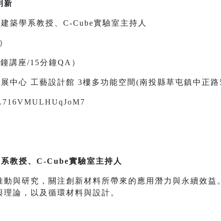
創新
建築學系教授、C-Cube實驗室主持人
五）
0分鐘講座/15分鐘QA）
展中心 工藝設計館 3樓多功能空間(南投縣草屯鎮中正路5
/pVL716VMULHUqJoM7
系教授、C-Cube實驗室主持人
推動與研究，關注創新材料所帶來的應用潛力與永續效益
與理論，以及循環材料與設計。