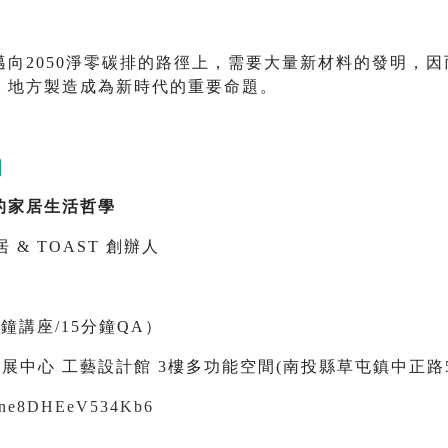
向2050淨零碳排的路徑上，需要大量新材料的發明，
、地方製造成為新時代的重要命題。
｜
的家居生活哲學
居 & TOAST 創辦人
）
0分鐘講座/15分鐘QA）
展中心 工藝設計館 3樓多功能空間(南投縣草屯鎮中正路5
cp6ne8DHEeV534Kb6