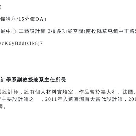
二）
0分鐘講座/15分鐘QA）
展中心 工藝設計館 3樓多功能空間(南投縣草屯鎮中正路5
i8ecK6yBddts1k8j7
設計學系副教授兼系主任所長
與設計師，設有個人材料實驗室，作品曾於義大利、法國
i品牌主要設計師之一，2011年入選臺灣百大當代設計師，2012
師。