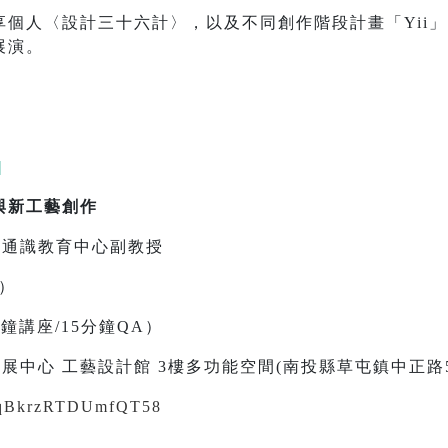
人〈設計三十六計〉，以及不同創作階段計畫「Yii」 、〈
展演。
|
與新工藝創作
學通識教育中心副教授
二）
0分鐘講座/15分鐘QA）
展中心 工藝設計館 3樓多功能空間(南投縣草屯鎮中正路5
/keqBkrzRTDUmfQT58