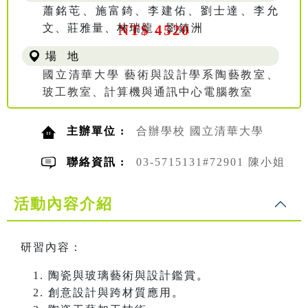
蕭銘芚、施富錡、李建佑、劉士達、李允
文、莊雅量、林瑞龍、劉鎮洲
NT$ 4520
場 地
國立清華大學 藝術與設計學系陶藝教室、
玻工教室、計算機與通訊中心電腦教室
主辦單位 :
合辦學校 國立清華大學
聯絡資訊 :
03-5715131#72901 陳小姐
活動內容介紹
研習內容：
陶瓷與玻璃藝術與設計鑑賞
。
創意設計與跨材質應用
。