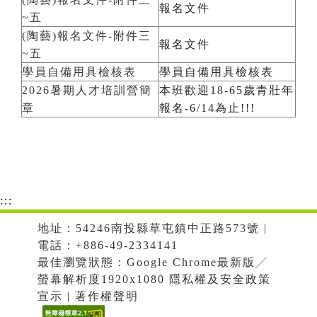
報名文件
~五
(陶藝)報名文件-附件三
報名文件
~五
學員自備用具檢核表
學員自備用具檢核表
2026暑期人才培訓營簡
本班歡迎18-65歲青壯年
章
報名-6/14為止!!!
:::
地址：54246南投縣草屯鎮中正路573號 |
電話：+886-49-2334141
最佳瀏覽狀態：Google Chrome最新版╱
螢幕解析度1920x1080 隱私權及安全政策
宣示 | 著作權聲明