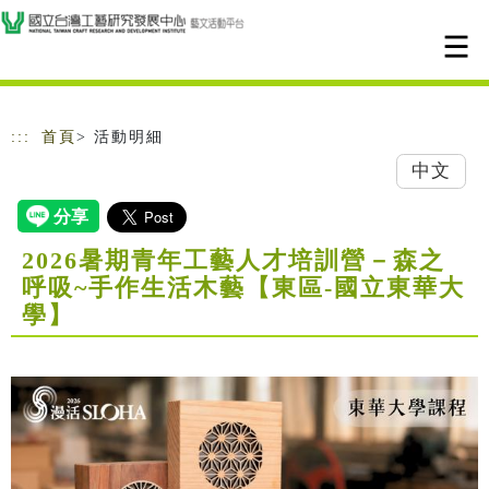
跳到主要內容
網站導覽
:::
首頁
> 活動明細
中文
2026暑期青年工藝人才培訓營－森之
呼吸~手作生活木藝【東區-國立東華大
學】