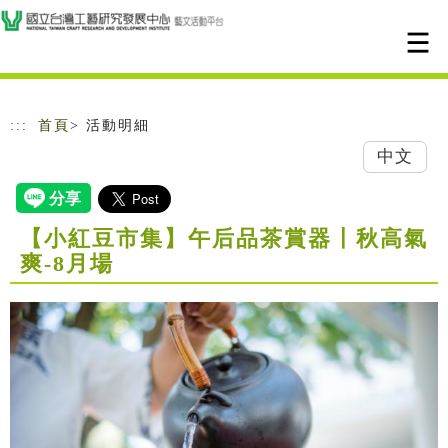
跳到主要內容
網站導覽
:::
首頁
> 活動明細
中文
【小紅豆市集】午后品茶賞器〡秋高氣
爽-8月場