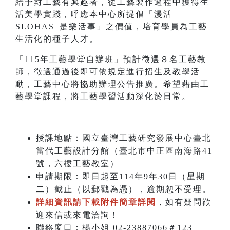
給予對工藝有興趣者，從工藝製作過程中獲得生
活美學實踐，呼應本中心所提倡「漫活
SLOHAS_是樂活事」之價值，培育學員為工藝
生活化的種子人才。
「115年工藝學堂自辦班」預計徵選８名工藝教
師，徵選通過後即可依規定進行招生及教學活
動，工藝中心將協助辦理公告推廣。希望藉由工
藝學堂課程，將工藝學習活動深化於日常。
授課地點：國立臺灣工藝研究發展中心臺北
當代工藝設計分館（臺北市中正區南海路41
號，六樓工藝教室）
申請期限：即日起至114年9年30日（星期
二）截止（以郵戳為憑），逾期恕不受理。
詳細資訊請下載附件簡章詳閱
，如有疑問歡
迎來信或來電洽詢！
聯絡窗口：楊小姐 02-23887066＃123