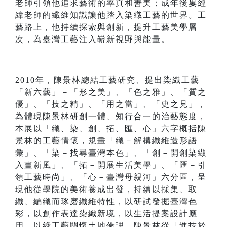
老師引領他追求藝術的率真和善美；成年後婁經
緯老師的纖維知識讓他踏入染織工藝的世界。工
藝路上，他持續探索與創新，提升工藝美學層
次，為臺灣工藝注入嶄新視野與能量。
2010年，陳景林總結工藝研究、提出染織工藝
「新六藝」－「形之美」、「色之雅」、「質之
優」、「技之精」、「用之當」、「史之見」，
為體現陳景林研創一體、知行合一的治藝態度，
本展以「織、染、創、拓、匯、心」六字概括陳
景林的工藝情懷，規畫「織－解構纖維造形語
彙」、「染－找尋臺灣本色」、「創－開創染纈
入畫新風」、「拓－開展生活美學」、「匯－引
領工藝時尚」、「心－臺灣母親河」六分區，呈
現他從學院的美術養成出發，持續以採集、取
纖、編織而琢磨纖維特性，以研試發掘臺灣色
彩，以創作表達染織新境，以生活提案設計應
用，以綠工藝關懷土地倫理。陳景林從「進技於