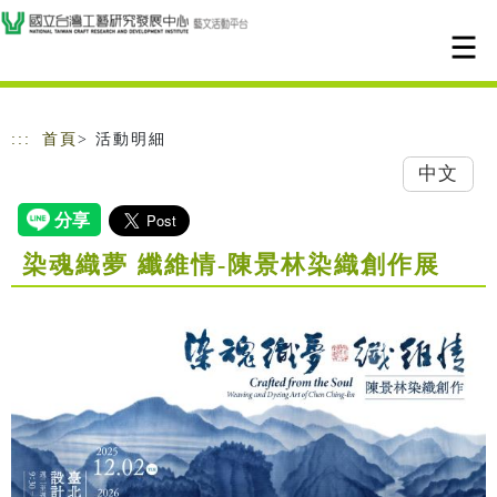
跳到主要內容
網站導覽
:::
首頁
> 活動明細
中文
染魂織夢 纖維情-陳景林染織創作展