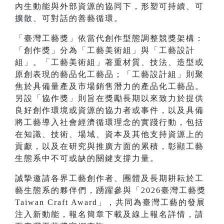
內生動能與外部資源的協同下，形塑可持續、可
擴散、可對話的善藝循環。
「臺灣工藝獎」依當代創作型態調整競獎架構：
「創作獎」分為「工藝美術組」與「工藝設計
組」。「工藝美術組」著重材質、技法、造型或
原創表現的藝品化工藝品；「工藝設計組」則聚
焦於具備量產及市場銷售潛力的產品化工藝品。
另設「協作獎」則旨在獎勵長期以來致力於提供
良好創作環境或資源的協力者或事件，以及具備
將工藝導入社會經濟循環理念的實踐行動，包括
在知識、技術、場域、資本及其他支持資源上的
貢獻，以及在研究與推廣方面的累積，彰顯工藝
生態系中不可或缺的關鍵支撐力量。
誠摯邀請各界工藝創作者、團體及長期耕耘於工
藝生態系的夥伴們，踴躍參與「2026臺灣工藝獎
Taiwan Craft Award」，共同為臺灣工藝的發展
注入新動能，報名簡章下載及線上報名詳情，請