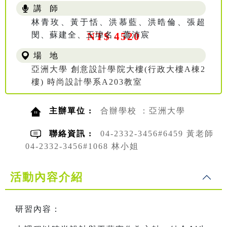
講 師
林青玫、黃于恬、洪慕藍、洪晧倫、張超
閔、蘇建全、王瑋名、蕭沛宸
NT$ 4520
場 地
亞洲大學 創意設計學院大樓(行政大樓A棟2
樓) 時尚設計學系A203教室
主辦單位 :
合辦學校 ：亞洲大學
聯絡資訊 :
04-2332-3456#6459 黃老師
04-2332-3456#1068 林小姐
活動內容介紹
研習內容：