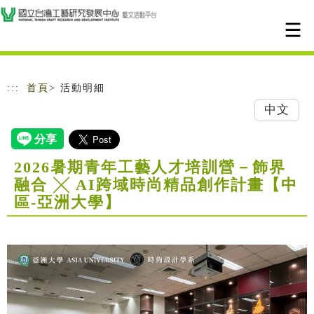
跳到主要內容
網站導覽
:::
首頁
> 活動明細
中文
2026暑期青年工藝人才培訓營－飾界
融合 ╳ AI跨域時尚精品創作計畫【中
區-亞洲大學】