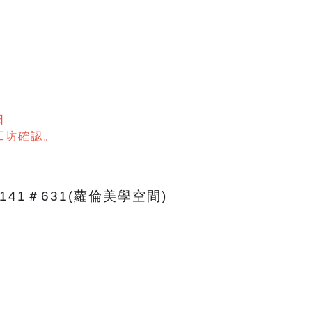
日
工坊確認。
141＃631(蘿倫美學空間)