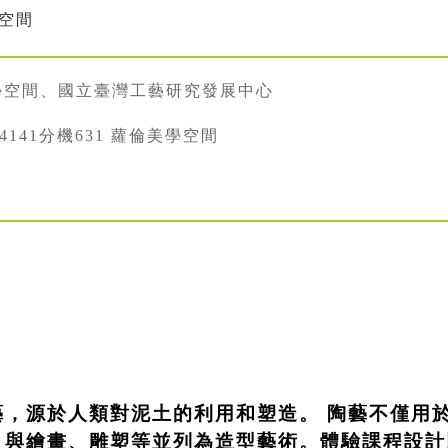
學空間
學空間、國立臺灣工藝研究發展中心
334141分機631 蘿倫美學空間
藝，源於人類對泥土的利用和塑造。 陶藝不僅用
，與繪畫、雕塑等並列為造型藝術。體驗課程設計