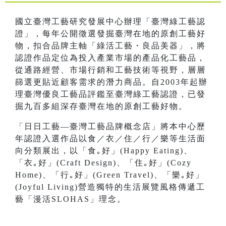
國立臺灣工藝研究發展中心辦理「臺灣綠工藝認
證」，每年公開徵選發掘臺灣在地的原創工藝好
物，扣合品牌主軸「綠活工藝・良品美器」，將
認證作品定位為投入產業市場的產品化工藝品，
從通路經營、市場行銷和工藝技術等視野，層層
篩選更貼近顧客需求的潛力商品。自2003年起辦
理臺灣優良工藝品評鑑至臺灣綠工藝認證，已發
掘九百多組深存臺灣在地的原創工藝好物。
「日日工藝—臺灣工藝品牌概念店」將本中心歷
年認證入選作品以食／衣／住／行／樂等生活面
向分類展出，以「食｡好」(Happy Eating)、
「衣｡好」(Craft Design)、「住｡好」(Cozy
Home)、「行｡好」(Green Travel)、「樂｡好」
(Joyful Living)營造獨特的生活展覽風格傳遞工
藝「漫活SLOHAS」理念。