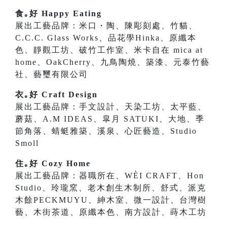
食｡好 Happy Eating
展出工藝品牌：米口・陶、陳彫刻處、竹貓、
C.C.C. Glass Works、品花學Hinka、原纖本
色、靜觀工坊、破竹工作室、米卡自在 mica at
home、OakCherry、九鳥陶燒、築漆、元泰竹藝
社、藝璽有限公司
衣｡好 Craft Design
展出工藝品牌：手文設計、天染工坊、太平藍、
蘑菇、A.M IDEAS、皐月 SATUKI、大地、季
節角落、蜻蜓雅築、溪泉、心匠藝造、Studio
Smoll
住｡好 Cozy Home
展出工藝品牌：器職所在、WÈI CRAFT、Hon
Studio、玲瓏窯、老木創生木制所、舒式、派克
木餘PECKMUYU、紳木室、微一設計、台灣樹
藝、木街茶道、原纖本色、南方設計、蒔木工坊