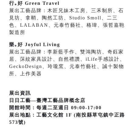
行｡好 Green Travel
展出工藝品牌：木匠兄妹木工房、三禾制所、石
見坊、拿鞘、陶然工坊、Studio Smoll、二三
色、LALABAN、元泰竹藝社、格瑋、張哲嘉鞄
製造所
樂｡好 Joyful Living
展出工藝品牌：李新藍手作、雙鴻陶坊、奇鈺家
居、莯紋家具設計、自然禮讚、iLife手感設計、
GeckoDesign、玲瓏窯、元泰竹藝社、誠十製物
所、上作美器
展出資訊
日日工藝—臺灣工藝品牌概念店
開館時間：每週二至週日 09:00-17:00
展出地點：工藝文化館 1F (南投縣草屯鎮中正路
573號)