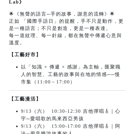
Lab》
🌟《無聲的語言─手的故事，謝意的流轉》🌟
正如 「國際手語日」的提醒，手不只是動作，更
是一種語言；不只是創造，更是一種表達。
每一道紋理、每一針線，都在無聲中傳遞心意與
溫度。
【工藝好市】
以「知識 × 傳遞 × 感謝」為主軸，匯聚職
人的智慧、工藝的故事與在地的情感──慢
市集（11:00－17:00）
【工藝漫活】
9/13（六） 10:30-12:30 吉他彈唱🎸｜心
宇─愛唱歌的馬來西亞男孩
9/13（六） 15:00-17:00 吉他彈唱🎸｜阿
法─用音樂說故事的人