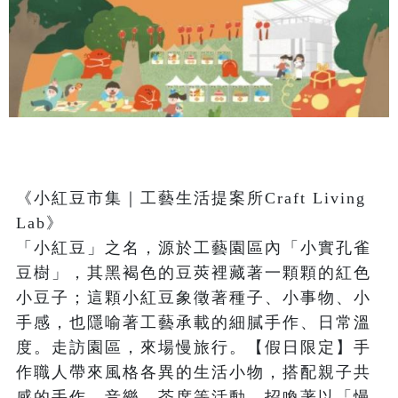
《小紅豆市集｜工藝生活提案所Craft Living 
Lab》

「小紅豆」之名，源於工藝園區內「小實孔雀
豆樹」，其黑褐色的豆莢裡藏著一顆顆的紅色
小豆子；這顆小紅豆象徵著種子、小事物、小
手感，也隱喻著工藝承載的細膩手作、日常溫
度。走訪園區，來場慢旅行。【假日限定】手
作職人帶來風格各異的生活小物，搭配親子共
感的手作、音樂、茶席等活動，招喚著以「慢