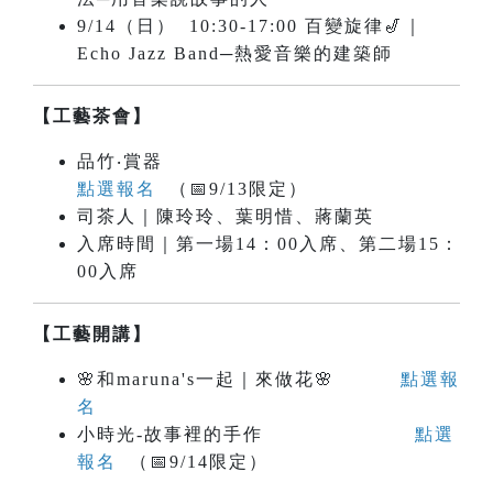
9/14（日） 10:30-17:00 百變旋律🎷｜
Echo Jazz Band─熱愛音樂的建築師
【工藝茶會】
品竹‧賞器
點選報名
（📅9/13限定）
司茶人｜陳玲玲、葉明惜、蔣蘭英
入席時間｜第一場14：00入席、第二場15：
00入席
【工藝開講】
🌸和maruna's一起｜來做花🌸
點選報
名
小時光-故事裡的手作
點選
報名
（📅9/14限定）