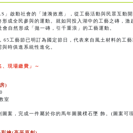
OHAS」啟動社會的「漣漪效應」，從工藝活動與民眾互動
終形成全民參與的運動。就如同投入湖中的工藝之磚，激
讓社會自然形成「拋一磚，引千重浪」的工藝運動。
章，65工藝節已明訂為國定節日，代表來自風土材料的工
需與時俱進系統性進化。
名、現場繳費」～
房)
0
教室
圖案，完成一件屬於你的馬年圖騰樸石墜 飾。(圖案可現
馬彩繪(高平原創)