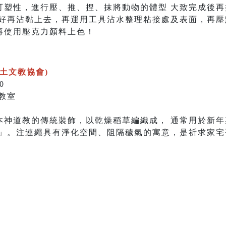
可塑性，進行壓、推、捏、抹將動物的體型 大致完成後
塑好再沾黏上去，再運用工具沾水整理粘接處及表面，再壓
再使用壓克力顏料上色！
鄉土文教協會)
0
教室
本神道教的傳統裝飾，以乾燥稻草編織成， 通常用於新
神」。注連繩具有淨化空間、阻隔穢氣的寓意，是祈求家宅