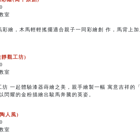
0
教室
馬彩繪，木馬輕輕搖擺適合親子一同彩繪創 作，馬背上
春(靜觀工坊)
0
教室
工坊 一起體驗漆器蒔繪之美，親手繪製一幅 寓意吉祥的
，以閃耀的金粉描繪出駿馬奔騰的英姿。
(陶人風)
0
教室