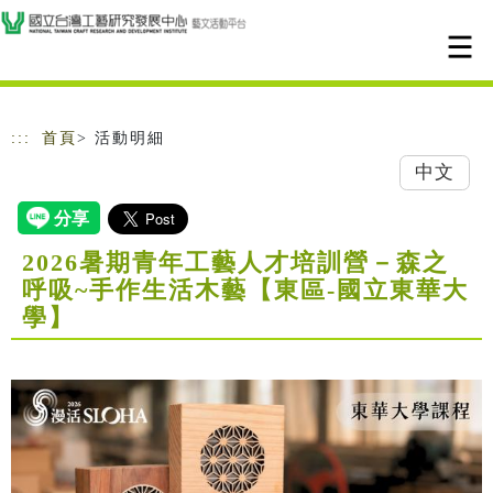
跳到主要內容
網站導覽
:::
首頁
> 活動明細
中文
2026暑期青年工藝人才培訓營－森之
呼吸~手作生活木藝【東區-國立東華大
學】