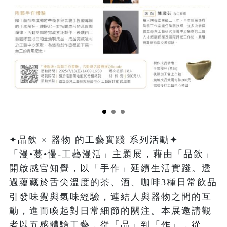
✦品飲 × 器物 的工藝實踐 系列活動✦  

「漫•蔓•慢-工藝漫活」主題展，藉由「品飲」
開啟感官知覺，以「手作」延續生活實踐。透
過蘊藏於舌尖溫度的茶、酒、咖啡3種日常飲品
引發味覺與氣味經驗，連結人與器物之間的互
動，進而喚起對日常細節的關注。本展邀請觀
者以五感體驗工藝，從「品」到「作」，從