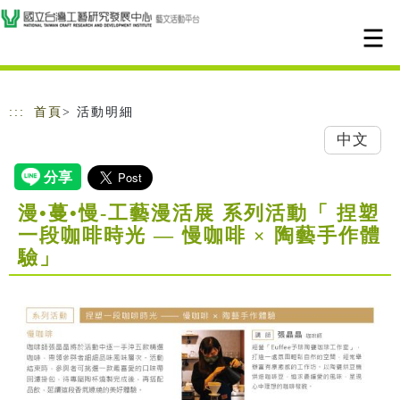
跳到主要內容
網站導覽
:::
首頁
> 活動明細
中文
漫•蔓•慢-工藝漫活展 系列活動「 捏塑
一段咖啡時光 — 慢咖啡 × 陶藝手作體
驗」