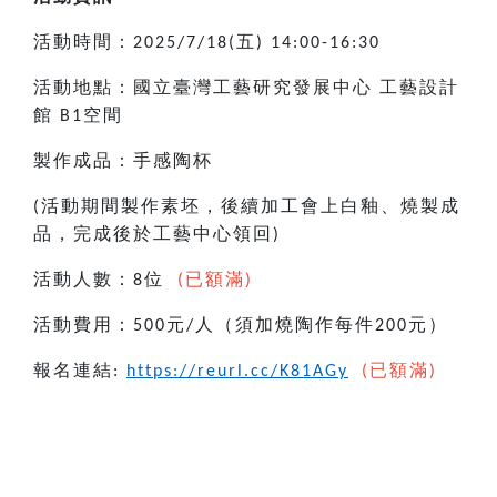
活動時間：
五
2025/7/18(
) 14:00-16:30
活動地點：國立臺灣工藝研究發展中心
工藝設計
館
空間
B1
製作成品：手感陶杯
活動期間製作素坯，後續加工會上白釉、燒製成
(
品，完成後於工藝中心領回
)
活動人數：
位
8
(已額滿)
活動費用：
元
人（須加燒陶作每件
元）
500
/
200
報名連結
:
https://reurl.cc/K81AGy
(已額滿)