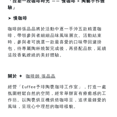
「捏塑一段咖啡時光
慢咖啡
陶藝手作體
——
×
驗」
➤
慢咖啡
咖啡師張晶晶將於活動中逐一手沖五款精選咖
啡，帶領參與者細細品味風味層次。活動結束
時，參與者可挑選一款最喜愛的口味帶回濾掛
包，待專屬陶杯燒製完成後，再搭配品飲，延續
這段香氣繚繞的美好體驗。
關於
✦
咖啡師
張晶晶
經營「
予琲陶甕珈琲工作室」，打造一處
Euffee
氛圍輕鬆自然的空間，經常舉辦富有療癒感的工
作坊。以陶甕烘豆機烘焙咖啡豆，追求最鍾愛的
風味，呈現心中理想的咖啡樣貌。