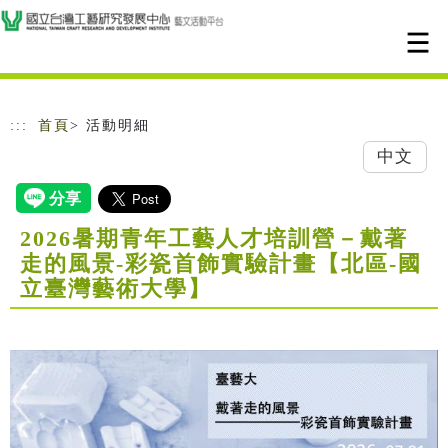
跳到主要內容
網站導覽
:::
首頁
> 活動明細
中文
2026暑期青年工藝人才培訓營－戴著
走的風景-彩瓷首飾實驗計畫【北區-國
立臺灣藝術大學】