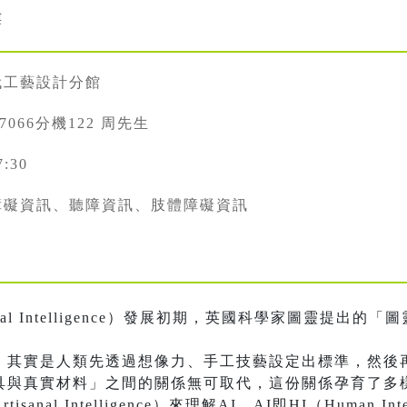
樓
代工藝設計分館
887066分機122 周先生
7:30
障礙資訊、聽障資訊、肢體障礙資訊
ial Intelligence）發展初期，英國科學家圖靈提出的「圖靈
，其實是人類先透過想像力、手工技藝設定出標準，然後
具與真實材料」之間的關係無可取代，這份關係孕育了多
al Intelligence）來理解AI，AI即HI（Human Inte