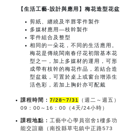
【生活工藝-設計與應用】梅花造型花盆
剪紙、纏繞及半唇零件製作
多媒材應用—枝幹製作
零件組合及整型
相同的一朵花，不同的生活應用。
梅花是傳統閩南春仔花初階基本花
型之一，加上多媒材的運用，可形
成帶有枝幹的梅花作品，若結合造
型盆栽，可置於桌上或窗台增添生
活色彩，若加上胸針亦可配戴
課程時間：
7/28~7/31
（週
二～週五
）
09
：0
0
～
16
：00
（4
天
/24
小時）
課程地點：
工藝中心學員宿舍1樓多功
能交誼廳（南投縣草屯鎮中正路573