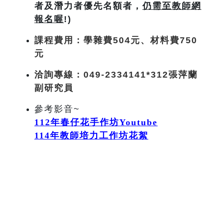
者及潛力者優先名額者，
仍需至教師網
報名喔
!)
課程費用：
學雜費504
元
、材料費750
元
洽詢專線：049-2334141*312張萍蘭
副研究員
參考影音~
112
年春仔花手作坊Youtube
114
年
教師培力工作坊花絮