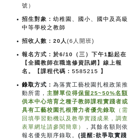
號）
招生對象：
幼稚園、國小、國中及高級
中等學校之教師
招收人數：20人
(6人開班)
報名方式
：於6/10（三）下午1點起在
【全國教師在職進修資訊網】
線上報
名。【課程代碼：
5585215
】
錄取
方式
：
為落實工藝校園扎根政策推
動所需，
主辦單位得
保留25~50%名額
供本中心培育之種子教師課程實踐者或
具有工藝校園扎根潛力者優先錄取
（需
回填學習動機以及教學實踐成果，調查
表單網址請參閱簡章）
，其餘名額則依
報名優先順序錄取。
(
提醒:欲爭取實踐