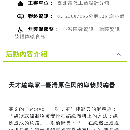
主辦單位 :
臺北當代工藝設計分館
聯絡資訊 :
02-23887066分機126 謝小姐
無障礙服務 :
心智障礙資訊、聽障資訊、
肢體障礙資訊
活動內容介紹
天才編織家─臺灣原住民的織物與編器
英文的「weave」一詞，依牛津辭典的解釋為：
「線狀或條狀物被安排在編織布料上的方法；線
所造成的紋路。」劍橋辭典：「1. 在織機上透過
兩組長線以單一線條重複交疊成布匹；2. 將長條