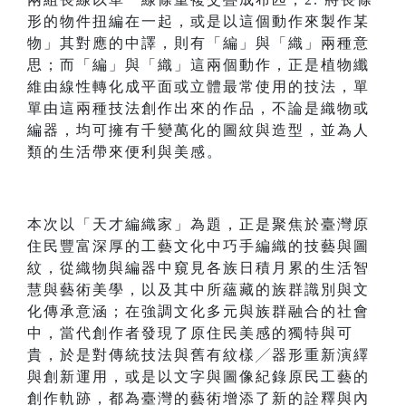
形的物件扭編在一起，或是以這個動作來製作某
物」其對應的中譯，則有「編」與「織」兩種意
思；而「編」與「織」這兩個動作，正是植物纖
維由線性轉化成平面或立體最常使用的技法，單
單由這兩種技法創作出來的作品，不論是織物或
編器，均可擁有千變萬化的圖紋與造型，並為人
類的生活帶來便利與美感。
本次以「天才編織家」為題，正是聚焦於臺灣原
住民豐富深厚的工藝文化中巧手編織的技藝與圖
紋，從織物與編器中窺見各族日積月累的生活智
慧與藝術美學，以及其中所蘊藏的族群識別與文
化傳承意涵；在強調文化多元與族群融合的社會
中，當代創作者發現了原住民美感的獨特與可
貴，於是對傳統技法與舊有紋樣╱器形重新演繹
與創新運用，或是以文字與圖像紀錄原民工藝的
創作軌跡，都為臺灣的藝術增添了新的詮釋與內