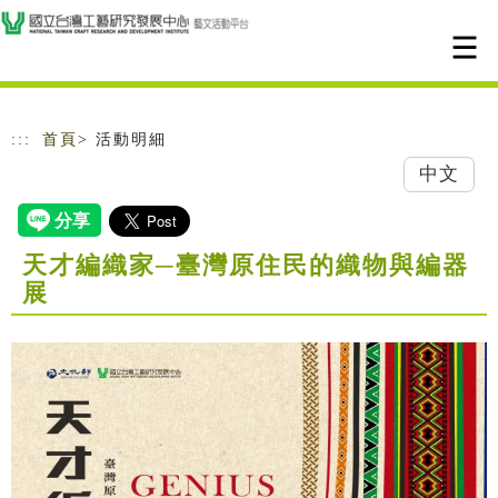
跳到主要內容
網站導覽
:::
首頁
> 活動明細
中文
天才編織家─臺灣原住民的織物與編器
展