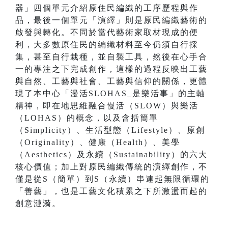
器」四個單元介紹原住民編織的工序歷程與作
品，最後一個單元「演繹」則是原民編織藝術的
啟發與轉化。不同於當代藝術家取材現成的便
利，大多數原住民的編織材料至今仍須自行採
集，甚至自行栽種，並自製工具，然後在心手合
一的專注之下完成創作，這樣的過程反映出工藝
與自然、工藝與社會、工藝與信仰的關係，更體
現了本中心「漫活SLOHAS_是樂活事」的主軸
精神，即在地思維融合慢活（SLOW）與樂活
（LOHAS）的概念，以及含括簡單
（Simplicity）、生活型態（Lifestyle）、原創
（Originality）、健康（Health）、美學
（Aesthetics）及永續（Sustainability）的六大
核心價值；加上對原民編織傳統的演繹創作，不
僅是從S（簡單）到S（永續）串連起無限循環的
「善藝」，也是工藝文化積累之下所激盪而起的
創意漣漪。