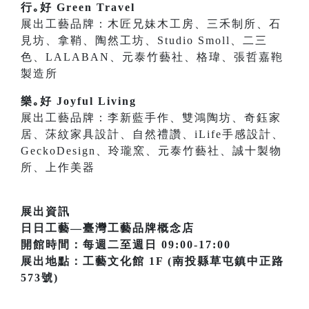
行｡好 Green Travel
展出工藝品牌：木匠兄妹木工房、三禾制所、石
見坊、拿鞘、陶然工坊、Studio Smoll、二三
色、LALABAN、元泰竹藝社、格瑋、張哲嘉鞄
製造所
樂｡好 Joyful Living
展出工藝品牌：李新藍手作、雙鴻陶坊、奇鈺家
居、莯紋家具設計、自然禮讚、iLife手感設計、
GeckoDesign、玲瓏窯、元泰竹藝社、誠十製物
所、上作美器
展出資訊
日日工藝—臺灣工藝品牌概念店
開館時間：每週二至週日 09:00-17:00
展出地點：工藝文化館 1F (南投縣草屯鎮中正路
573號)