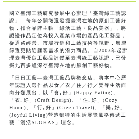
國立臺灣工藝研究發展中心辦理「臺灣綠工藝認
證」，每年公開徵選發掘臺灣在地的原創工藝好
物，扣合品牌主軸「綠活工藝・良品美器」，將
認證作品定位為投入產業市場的產品化工藝品，
從通路經營、市場行銷和工藝技術等視野，層層
篩選更貼近顧客需求的潛力商品。自2003年起辦
理臺灣優良工藝品評鑑至臺灣綠工藝認證，已發
掘九百多組深存臺灣在地的原創工藝好物。
「日日工藝—臺灣工藝品牌概念店」將本中心歷
年認證入選作品以食／衣／住／行／樂等生活面
向分類展出，以「食｡好」(Happy Eating)、
「衣｡好」(Craft Design)、「住｡好」(Cozy
Home)、「行｡好」(Green Travel)、「樂｡好」
(Joyful Living)營造獨特的生活展覽風格傳遞工
藝「漫活SLOHAS」理念。