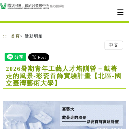
跳到主要內容
網站導覽
:::
首頁
> 活動明細
中文
2026暑期青年工藝人才培訓營－戴著
走的風景-彩瓷首飾實驗計畫【北區-國
立臺灣藝術大學】