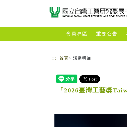
跳到主要內容
網站導覽
會員專區
重要公告
:::
首頁
> 活動明細
「2026臺灣工藝獎Tai