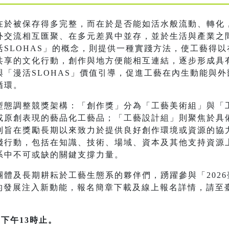
在於被保存得多完整，而在於是否能如活水般流動、轉化
外交流相互匯聚、在多元差異中並存，並於生活與產業之
SLOHAS」的概念，則提供一種實踐方法，使工藝得
共享的文化行動，創作與地方便能相互連結，逐步形成具
「漫活SLOHAS」價值引導，促進工藝在內生動能與
循環。
型態調整競獎架構：「創作獎」分為「工藝美術組」與「
或原創表現的藝品化工藝品；「工藝設計組」則聚焦於具
則旨在獎勵長期以來致力於提供良好創作環境或資源的協
踐行動，包括在知識、技術、場域、資本及其他支持資源
系中不可或缺的關鍵支撐力量。
及長期耕耘於工藝生態系的夥伴們，踴躍參與「2026臺灣工藝
藝的發展注入新動能，報名簡章下載及線上報名詳情，請至
下午13時止。