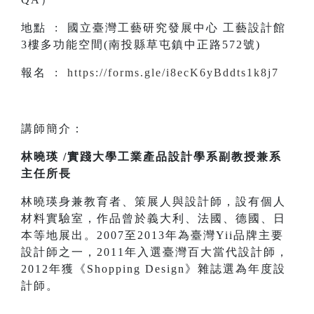
地點 : 國立臺灣工藝研究發展中心 工藝設計館
3樓多功能空間(南投縣草屯鎮中正路572號)
報名 :
https://forms.gle/i8ecK6yBddts1k8j7
講師簡介：
林曉瑛 /實踐大學工業產品設計學系副教授兼系
主任所長
林曉瑛身兼教育者、策展人與設計師，設有個人
材料實驗室，作品曾於義大利、法國、德國、日
本等地展出。2007至2013年為臺灣Yii品牌主要
設計師之一，2011年入選臺灣百大當代設計師，
2012年獲《Shopping Design》雜誌選為年度設
計師。