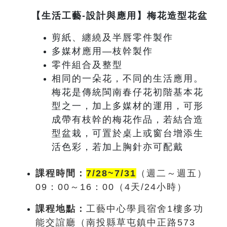
【生活工藝-設計與應用】梅花造型花盆
剪紙、纏繞及半唇零件製作
多媒材應用—枝幹製作
零件組合及整型
相同的一朵花，不同的生活應用。
梅花是傳統閩南春仔花初階基本花
型之一，加上多媒材的運用，可形
成帶有枝幹的梅花作品，若結合造
型盆栽，可置於桌上或窗台增添生
活色彩，若加上胸針亦可配戴
課程時間：
7/28~7/31
（週
二～週五
）
09
：0
0
～
16
：00
（4
天
/24
小時）
課程地點：
工藝中心學員宿舍1樓多功
能交誼廳（南投縣草屯鎮中正路573