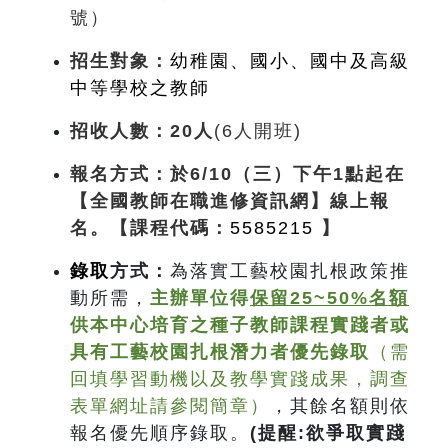
號）
招生對象：
幼稚園、國小、國中及高級
中等學校之教師
招收人數：20人
(6人開班)
報名方式
：於6/10（三）下午1點起在
【全國教師在職進修資訊網】
線上報
名。【課程代碼：
5585215
】
錄取
方式
：
為落實工藝校園扎根政策推
動所需，
主辦單位得
保留25~50%名額
供本中心培育之種子教師課程實踐者或
具有工藝校園扎根潛力者優先錄取
（需
回填學習動機以及教學實踐成果，調查
表單網址請參閱簡章）
，其餘名額則依
報名優先順序錄取。
(
提醒:欲爭取實踐