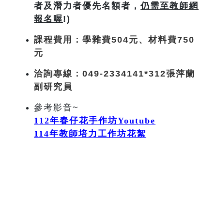
者及潛力者優先名額者，
仍需至教師網
報名喔
!)
課程費用：
學雜費504
元
、材料費750
元
洽詢專線：049-2334141*312張萍蘭
副研究員
參考影音~
112
年春仔花手作坊Youtube
114
年
教師培力工作坊花絮