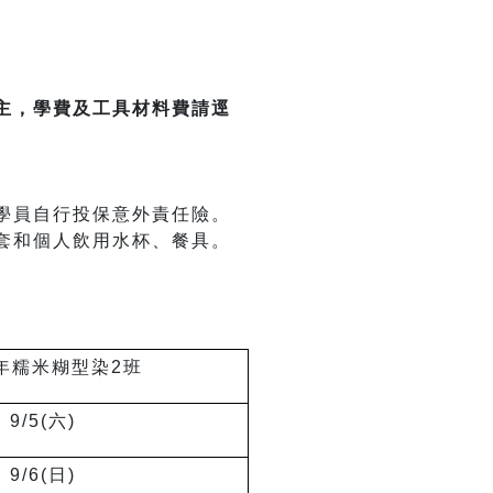
主，學費及工具材料費請逕
學員自行投保意外責任險。
套和個人飲用水杯、餐具。
年糯米糊型染2班
9/5(
六)
9/6(
日)