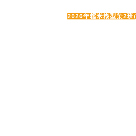
2026
年糯米糊型染2班