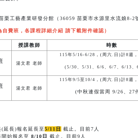
苗栗工藝產業研發分館（36059 苗栗市水源里水流娘8-
為自費班，各課程詳細介紹 請下載附件確認）
授課教師
時數
115年5/16-6/28，(周六.日)計8
班
湯文君 老師
(5/30、5/31、6/6、6/7、6/13、
115年9/5至10/4，(周六.日)計8
班
湯文君 老師
(中秋連假當周 9/26、27
起(延長)報名延長至
5/11日
截止。目前7人
起開始報名至
8/10日
截止。目前9人