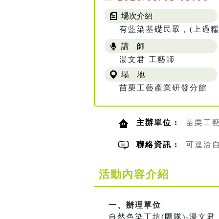
場次介紹
有藍染基礎民眾，(上過糯
講 師
湯文君 工藝師
場 地
苗栗工藝產業研發分館
主辦單位 :
苗栗工
聯絡資訊 :
可逕洽自然
活動內容介紹
一、辦理單位
自然色染工坊(團隊)-湯文君