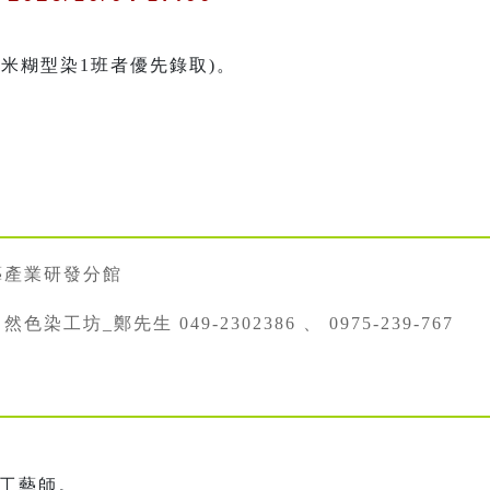
米糊型染1班者優先錄取)。
藝產業研發分館
色染工坊_鄭先生 049-2302386 、 0975-239-767
 工藝師。