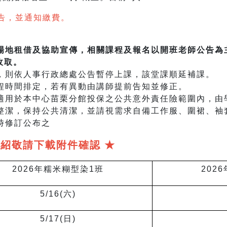
告，並通知繳費。
場地租借及協助宣傳，相關課程及報名以開班老師公告為
收取。
天，則依人事行政總處公告暫停上課，該堂課順延補課。
課程時間排定，若有異動由講師提前告知並修正。
不適用於本中心苗栗分館投保之公共意外責任險範圍內，由
室整潔，保持公共清潔，並請視需求自備工作服、圍裙、袖
時修訂公布之
介紹敬請下載附件確認 ★
2026
年糯米糊型染1班
2026
5/16(
六)
5/17(
日)