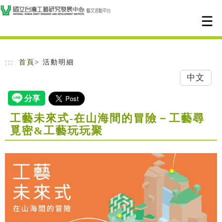
跳到主要內容
網站導覽
:::
首頁
> 活動明細
中文
工藝未來式-在山海間的冒險－工藝尋
覓密&工藝玩玩聚