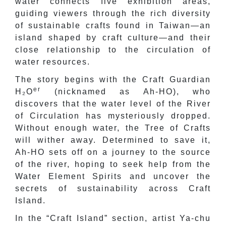
water connects five exhibition areas,
guiding viewers through the rich diversity
of sustainable crafts found in Taiwan—an
island shaped by craft culture—and their
close relationship to the circulation of
water resources.
The story begins with
the Craft Guardian
er
H
₂
O
(nicknamed as Ah-HO), who
discovers that the water level of the River
of Circulation has mysteriously dropped.
Without enough water, the Tree of Crafts
will wither away. Determined to save it,
Ah-HO sets off on a journey to the source
of the river, hoping to seek help from the
Water Element Spirits and uncover the
secrets of sustainability across Craft
Island.
In the “Craft Island” section, artist Ya-chu