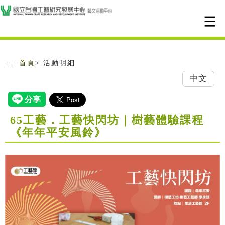
跳到主要內容
網站導覽
:::
首頁
> 活動明細
中文
65工藝．工藝快閃坊｜樹藝體驗課程
《年年平安風鈴》