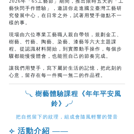
2026年「65工藝節」期間，推出限時五天的「工
藝快閃手作體驗」，邀請你走進國立臺灣工藝研
究發展中心，在日常之外，試著用雙手做點不一
樣的事。
現場由六位專業工藝職人親自帶領，規劃金工、
樹藝、竹藝、陶藝、染藝、漆藝等六大主題課
程。從認識材料開始，到實際動手操作，每個步
驟都能慢慢體會，也能照自己的節奏完成。
讓我們用雙手，寫下屬於生活的記憶，把此刻的
心意，留存在每一件獨一無二的作品裡。
╰◟ 樹藝體驗課程《年年平安風
鈴》◞╯
把自然留下的紋理，組成會隨風輕響的聲音
⟣ 活動介紹 ——