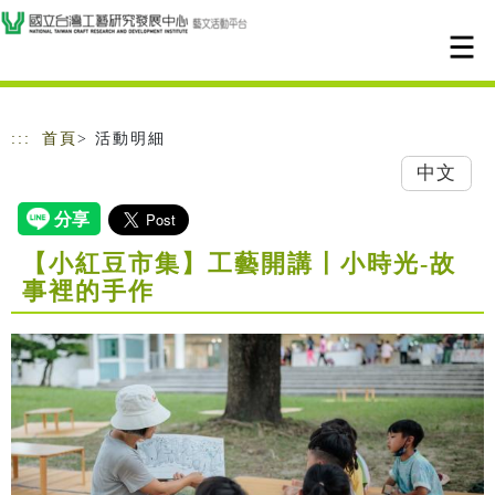
跳到主要內容
網站導覽
:::
首頁
> 活動明細
中文
【小紅豆市集】工藝開講〡小時光-故
事裡的手作